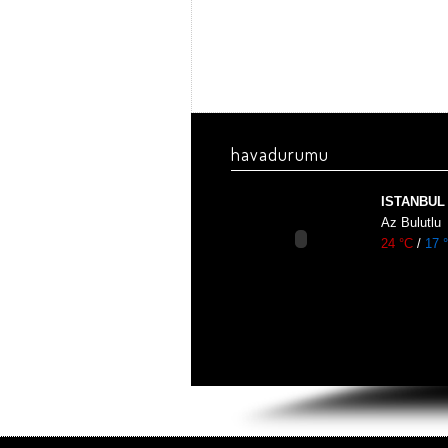
havadurumu
ISTANBUL
Az Bulutlu
24 °C
/
17 