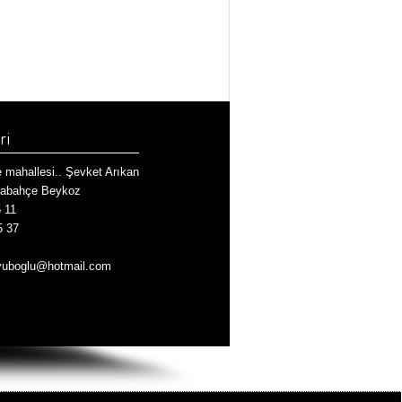
ri
mahallesi.. Şevket Arıkan
şabahçe Beykoz
5 11
5 37
yuboglu@hotmail.com