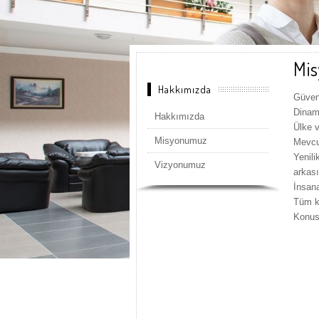
Mi
Hakkımızda
Güven
Dinami
Hakkımızda
Ülke 
Misyonumuz
Mevcut
Yenili
Vizyonumuz
arkas
İnsan
Tüm k
Konus